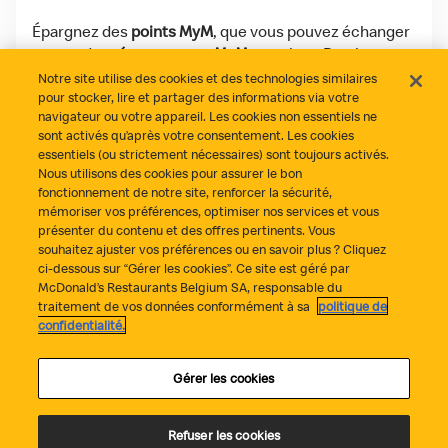
Épargnez des
points MyM
, que vous pouvez échanger
contre des
récompenses MyM
gratuites. De plus,
profitez régulièrement de
deals MyM
exclusifs et de
Notre site utilise des cookies et des technologies similaires
super extras réservés aux utilisateurs de notre app !
pour stocker, lire et partager des informations via votre
navigateur ou votre appareil. Les cookies non essentiels ne
sont activés qu’après votre consentement. Les cookies
Download on the App Store
Get it on Google Play
essentiels (ou strictement nécessaires) sont toujours activés.
Nous utilisons des cookies pour assurer le bon
fonctionnement de notre site, renforcer la sécurité,
mémoriser vos préférences, optimiser nos services et vous
présenter du contenu et des offres pertinents. Vous
souhaitez ajuster vos préférences ou en savoir plus ? Cliquez
ci-dessous sur “Gérer les cookies”. Ce site est géré par
McDonald’s Restaurants Belgium SA, responsable du
traitement de vos données conformément à sa
politique de
Tout s’est bien passé ?
Contact
Politique de confidentialité
confidentialité.
Politique des cookies
Gestion des cookies
Conditions générales
Statement fraude
Accessibilité
Gérer les cookies
Refuser les cookies