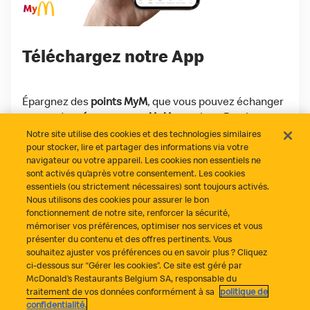
Téléchargez notre App
Épargnez des
points MyM
, que vous pouvez échanger
contre des
récompenses MyM
gratuites. De plus,
profitez régulièrement de
deals MyM
exclusifs et de
Notre site utilise des cookies et des technologies similaires
super extras réservés aux utilisateurs de notre app !
pour stocker, lire et partager des informations via votre
navigateur ou votre appareil. Les cookies non essentiels ne
sont activés qu’après votre consentement. Les cookies
Download on the App Store
Get it on Google Play
essentiels (ou strictement nécessaires) sont toujours activés.
Nous utilisons des cookies pour assurer le bon
fonctionnement de notre site, renforcer la sécurité,
mémoriser vos préférences, optimiser nos services et vous
présenter du contenu et des offres pertinents. Vous
souhaitez ajuster vos préférences ou en savoir plus ? Cliquez
ci-dessous sur “Gérer les cookies”. Ce site est géré par
McDonald’s Restaurants Belgium SA, responsable du
traitement de vos données conformément à sa
politique de
Tout s’est bien passé ?
Contact
Politique de confidentialité
confidentialité.
Politique des cookies
Gestion des cookies