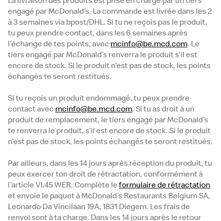
La livraison des produits est prise en charge par un tiers
engagé par McDonald’s. La commande est livrée dans les 2
à 3 semaines via bpost/DHL. Si tu ne reçois pas le produit,
tu peux prendre contact, dans les 6 semaines après
l’échange de tes points, avec
mcinfo@be.mcd.com
. Le
tiers engagé par McDonald’s renverra le produit s’il est
encore de stock. Si le produit n’est pas de stock, les points
échangés te seront restitués.
Si tu reçois un produit endommagé, tu peux prendre
contact avec
mcinfo@be.mcd.com
. Si tu as droit à un
produit de remplacement, le tiers engagé par McDonald’s
te renverra le produit, s’il est encore de stock. Si le produit
n’est pas de stock, les points échangés te seront restitués.
Par ailleurs, dans les 14 jours après réception du produit, tu
peux exercer ton droit de rétractation, conformément à
l’article VI.45 WER. Complète le
formulaire de rétractation
et envoie le paquet à McDonald’s Restaurants Belgium SA,
Leonardo Da Vincilaan 19A, 1831 Diegem. Les frais de
renvoi sont à ta charge. Dans les 14 jours après le retour