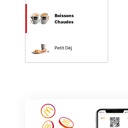
Boissons
Chaudes
Petit Déj