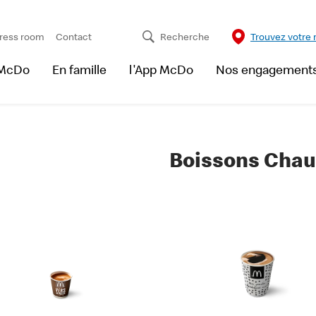
ress room
Contact
Recherche
Trouvez votre 
 McDo
En famille
l'App McDo
Nos engagement
Boissons Cha