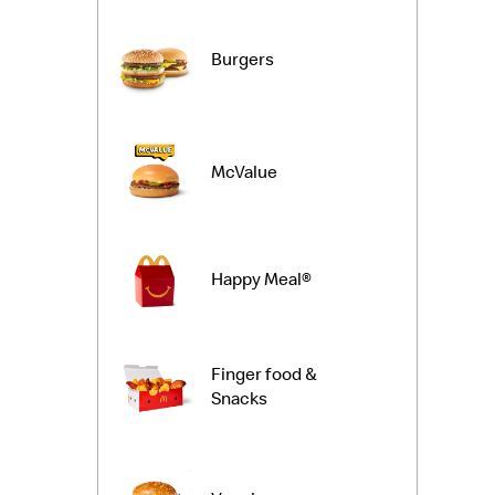
Burgers
McValue
Happy Meal®
Finger food &
Snacks