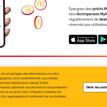
Épargnez des
points 
des
récompenses My
régulièrement de
dea
réservés aux utilisateu
Download on the App 
Get i
, lire et partager des informations via votre
s qu’après votre consentement. Les cookies
alité
Politique des cookies
Gestion des cookies
Conditions généra
sons des cookies pour assurer le bon
érences, optimiser nos services et vous présenter
Gérer les cook
ces ou en savoir plus ? Cliquez ci-dessous sur
um SA, responsable du traitement de vos données