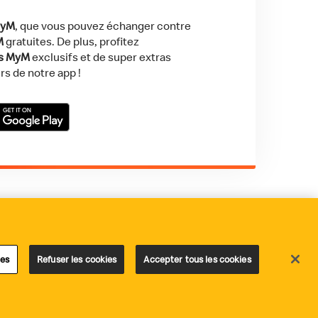
MyM
, que vous pouvez échanger contre
M
gratuites. De plus, profitez
ls MyM
exclusifs et de super extras
rs de notre app !
Store
t on Google Play
les
Statement fraude
Accessibilité
ies
Refuser les cookies
Accepter tous les cookies
© Copyright McDonald's Belgique 2026