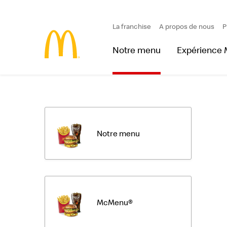
La franchise
A propos de nous
P
Notre menu
Expérience
Notre menu
McMenu®