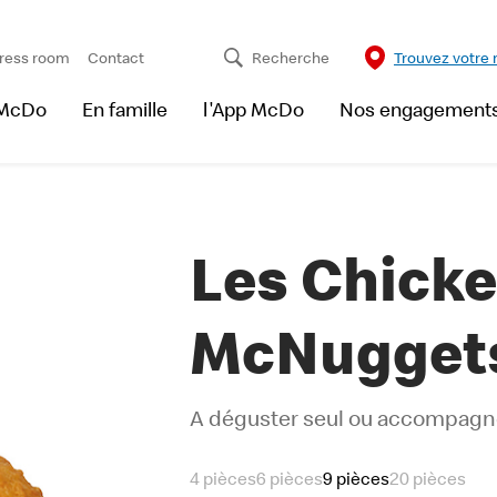
ress room
Contact
Recherche
Trouvez votre 
 McDo
En famille
l'App McDo
Nos engagement
Les Chick
McNugget
A déguster seul ou accompag
4 pièces
6 pièces
9 pièces
20 pièces