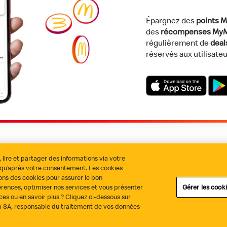
Épargnez des
points 
des
récompenses My
régulièrement de
dea
réservés aux utilisateu
Download on the App 
Get i
, lire et partager des informations via votre
s qu’après votre consentement. Les cookies
alité
Politique des cookies
Gestion des cookies
Conditions généra
sons des cookies pour assurer le bon
érences, optimiser nos services et vous présenter
Gérer les cook
ces ou en savoir plus ? Cliquez ci-dessous sur
um SA, responsable du traitement de vos données