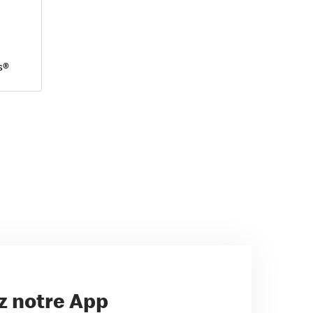
s®
z notre App