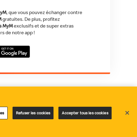
MyM
, que vous pouvez échanger contre
M
gratuites. De plus, profitez
ls MyM
exclusifs et de super extras
rs de notre app !
Store
t on Google Play
les
Statement fraude
Accessibilité
ies
Refuser les cookies
Accepter tous les cookies
© Copyright McDonald's Belgique 2026