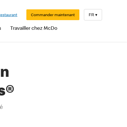
restaurant
Commander maintenant
FR
▾
s
Travailler chez McDo
en
s®
né