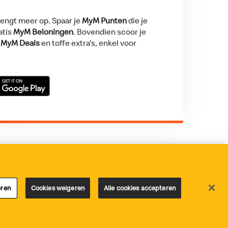
rengt meer op. Spaar je
MyM Punten
die je
atis
MyM Beloningen
. Bovendien scoor je
e
MyM Deals
en toffe extra's, enkel voor
Store
t on Google Play
Toegankelijkheid
eren
Cookies weigeren
Alle cookies accepteren
© Copyright McDonald's België 2026