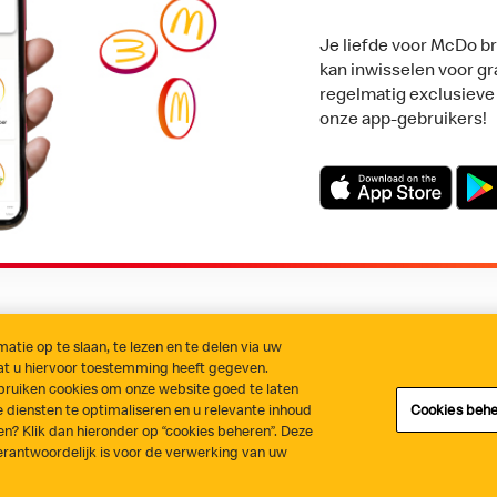
Je liefde voor McDo b
kan inwisselen voor gr
regelmatig exclusiev
onze app-gebruikers!
Download on the App 
Get i
tie op te slaan, te lezen en te delen via uw
dat u hiervoor toestemming heeft gegeven.
eleid
Cookiebeheer
Algemene voorwaarden
Statement fraude
 gebruiken cookies om onze website goed te laten
 diensten te optimaliseren en u relevante inhoud
Cookies beh
n? Klik dan hieronder op “cookies beheren”. Deze
rantwoordelijk is voor de verwerking van uw