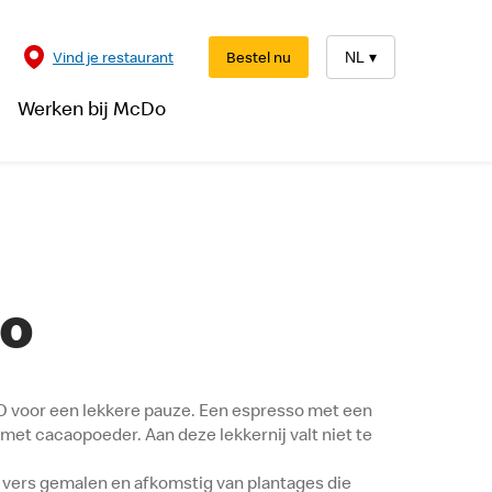
Vind je restaurant
Bestel nu
NL
▾
Werken bij McDo
no
NO voor een lekkere pauze. Een espresso met een
met cacaopoeder. Aan deze lekkernij valt niet te
 vers gemalen en afkomstig van plantages die