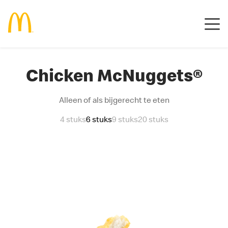
Chicken McNuggets®
Alleen of als bijgerecht te eten
4 stuks
6 stuks
9 stuks
20 stuks