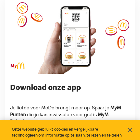
Download onze app
Je liefde voor McDo brengt meer op. Spaar je
MyM
Punten
die je kan inwisselen voor gratis
MyM
Beloningen
. Bovendien scoor je regelmatig
exclusieve
MyM Deals
en toffe extra's, enkel voor
Onze website gebruikt cookies en vergelijkbare
onze app-gebruikers!
technologieën om informatie op te slaan, te lezen en te delen