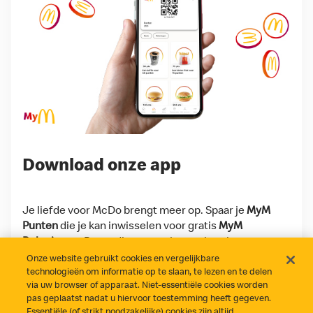
Download onze app
Je liefde voor McDo brengt meer op. Spaar je
MyM
Punten
die je kan inwisselen voor gratis
MyM
Beloningen
. Bovendien scoor je regelmatig
exclusieve
MyM Deals
en toffe extra's, enkel voor
Onze website gebruikt cookies en vergelijkbare
onze app-gebruikers!
technologieën om informatie op te slaan, te lezen en te delen
via uw browser of apparaat. Niet-essentiële cookies worden
pas geplaatst nadat u hiervoor toestemming heeft gegeven.
Download on the App Store
Get it on Google Play
Essentiële (of strikt noodzakelijke) cookies zijn altijd