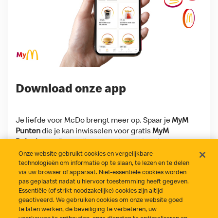
Download onze app
Je liefde voor McDo brengt meer op. Spaar je
MyM
Punten
die je kan inwisselen voor gratis
MyM
Beloningen
. Bovendien scoor je regelmatig
exclusieve
MyM Deals
en toffe extra's, enkel voor
Onze website gebruikt cookies en vergelijkbare
onze app-gebruikers!
technologieën om informatie op te slaan, te lezen en te delen
via uw browser of apparaat. Niet-essentiële cookies worden
pas geplaatst nadat u hiervoor toestemming heeft gegeven.
Download on the App Store
Get it on Google Play
Essentiële (of strikt noodzakelijke) cookies zijn altijd
geactiveerd. We gebruiken cookies om onze website goed
te laten werken, de beveiliging te verbeteren, uw