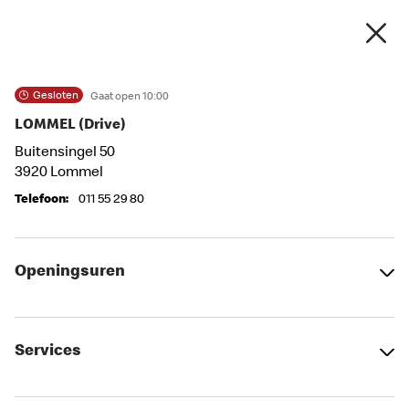
Gesloten
Gaat open 10:00
LOMMEL (Drive)
Stad, Postcode
Buitensingel
50
3920
Lommel
Telefoon
:
011 55 29 80
Vind mijn locatie
filters
Openingsuren
Kaart
Lijst
Services