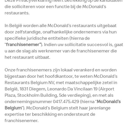
Deze Privacyverklaring heeft betrekking op de kandidaten
die solliciteren voor een functie bij de McDonald’s
restaurants.
In België worden alle McDonald’s restaurants uitgebaat
door zelfstandige, onafhankelijke ondernemers via hun
specifieke juridische entiteiten (hierna de
”
franchisenemer”
). Indien uw sollicitatie succesvol is, gaat
u aan de slag als werknemer van de franchisenemer die
het restaurant uitbaat.
Onze franchisenemers zijn lokaal verankerd en worden
bijgestaan door het hoofdkantoor, te weten McDonald’s
Restaurants Belgium NV, met maatschappelijke zetel in
België, 1831 Diegem, Leonardo Da Vincilaan 19 (Airport
Plaza, Stockholm Building, 5de verdieping), en met als
ondernemingsnummer 0417.475.429 (hierna “
McDonald’s
Belgium
”). McDonald’s Belgium stelt haar jarenlange
expertise ter beschikking en ondersteunt de
franchisenemer.