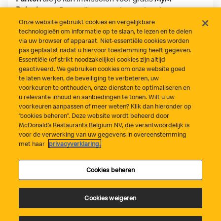
Beloningen
. Bovendien scoor je regelmatig
exclusieve
MyM Deals
en toffe extra's, enkel voor
Onze website gebruikt cookies en vergelijkbare
onze app-gebruikers!
technologieën om informatie op te slaan, te lezen en te delen
via uw browser of apparaat. Niet-essentiële cookies worden
pas geplaatst nadat u hiervoor toestemming heeft gegeven.
Download on the App Store
Get it on Google Play
Essentiële (of strikt noodzakelijke) cookies zijn altijd
geactiveerd. We gebruiken cookies om onze website goed
te laten werken, de beveiliging te verbeteren, uw
voorkeuren te onthouden, onze diensten te optimaliseren en
u relevante inhoud en aanbiedingen te tonen. Wilt u uw
voorkeuren aanpassen of meer weten? Klik dan hieronder op
“cookies beheren”. Deze website wordt beheerd door
McDonald’s Restaurants Belgium NV, die verantwoordelijk is
voor de verwerking van uw gegevens in overeenstemming
Alles naar wens?
Contact
Privacyverklaring
Cookiebeleid
met haar
privacyverklaring.
Cookiebeheer
Algemene voorwaarden
Statement fraude
Toegankelijkheid
Cookies beheren
Cookies weigeren